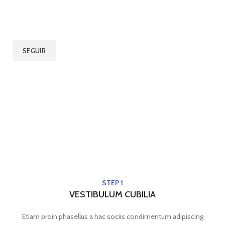
Correo electrónico de facturación
SEGUIR
STEP 1
VESTIBULUM CUBILIA
Etiam proin phasellus a hac sociis condimentum adipiscing