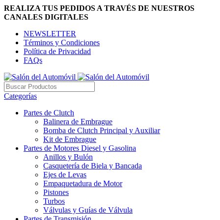
REALIZA TUS PEDIDOS A TRAVÉS DE NUESTROS
CANALES DIGITALES
NEWSLETTER
Términos y Condiciones
Política de Privacidad
FAQs
Categorías
Partes de Clutch
Balinera de Embrague
Bomba de Clutch Principal y Auxiliar
Kit de Embrague
Partes de Motores Diesel y Gasolina
Anillos y Bulón
Casquetería de Biela y Bancada
Ejes de Levas
Empaquetadura de Motor
Pistones
Turbos
Válvulas y Guías de Válvula
Partes de Transmisión