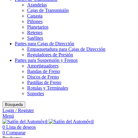
Arandelas
Cajas de Transmisión
Canasta
Piñones
Planetarios
Retenes
Satélites
Partes para Cajas de Dirección
Empaquetadura para Cajas de Dirección
Reguladores de Presión
Partes para Suspensión y Frenos
Amortiguadores
Bandas de Freno
Discos de Freno
Pastillas de Freno
Rotulas y Terminales
Soportes
Búsqueda
Login / Register
Menú
0
Lista de deseos
0
Comparar