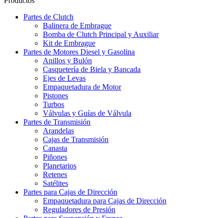
Productos
Partes de Clutch
Balinera de Embrague
Bomba de Clutch Principal y Auxiliar
Kit de Embrague
Partes de Motores Diesel y Gasolina
Anillos y Bulón
Casquetería de Biela y Bancada
Ejes de Levas
Empaquetadura de Motor
Pistones
Turbos
Válvulas y Guías de Válvula
Partes de Transmisión
Arandelas
Cajas de Transmisión
Canasta
Piñones
Planetarios
Retenes
Satélites
Partes para Cajas de Dirección
Empaquetadura para Cajas de Dirección
Reguladores de Presión