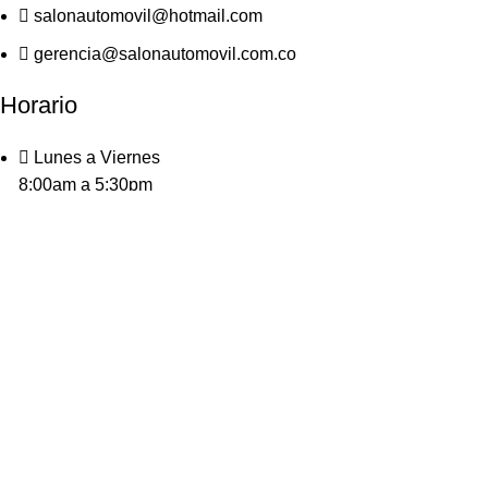
salonautomovil@hotmail.com
gerencia@salonautomovil.com.co
Horario
Lunes a Viernes
8:00am a 5:30pm
Sábados
9:00am a 1:00pm
Síguenos
Este sitio es seguro.
Cuenta con Certificado SSL
Salón del Automóvil