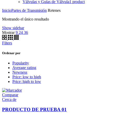
Válvulas y Guías de Válvula
1 product
Inicio
Partes de Transmisión
Retenes
Mostrando el único resultado
Show sidebar
Mostrar
9
24
36
Filters
Ordenar por
Popularity
Average rating
Newness
Price: low to high
Price: high to low
Comparar
Cerca de
PRODUCTO DE PRUEBA 01