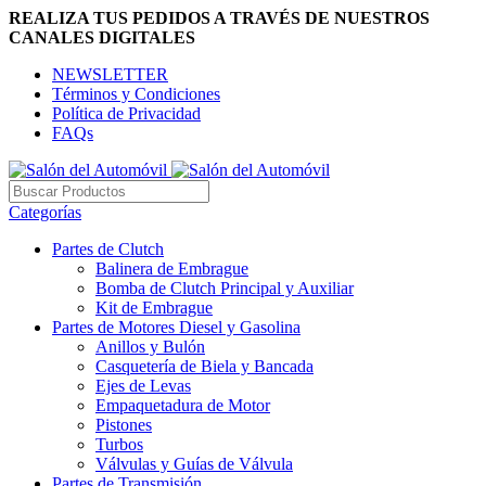
REALIZA TUS PEDIDOS A TRAVÉS DE NUESTROS
CANALES DIGITALES
NEWSLETTER
Términos y Condiciones
Política de Privacidad
FAQs
Categorías
Partes de Clutch
Balinera de Embrague
Bomba de Clutch Principal y Auxiliar
Kit de Embrague
Partes de Motores Diesel y Gasolina
Anillos y Bulón
Casquetería de Biela y Bancada
Ejes de Levas
Empaquetadura de Motor
Pistones
Turbos
Válvulas y Guías de Válvula
Partes de Transmisión