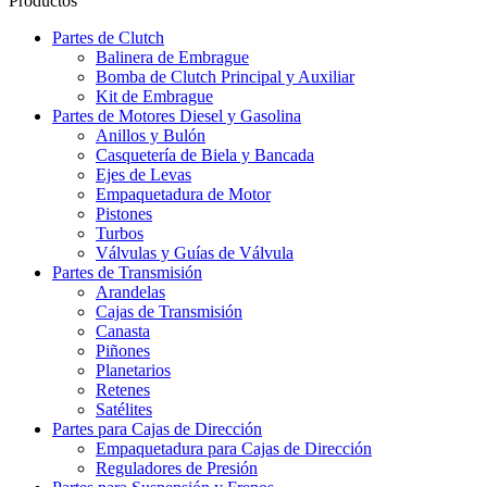
Productos
Partes de Clutch
Balinera de Embrague
Bomba de Clutch Principal y Auxiliar
Kit de Embrague
Partes de Motores Diesel y Gasolina
Anillos y Bulón
Casquetería de Biela y Bancada
Ejes de Levas
Empaquetadura de Motor
Pistones
Turbos
Válvulas y Guías de Válvula
Partes de Transmisión
Arandelas
Cajas de Transmisión
Canasta
Piñones
Planetarios
Retenes
Satélites
Partes para Cajas de Dirección
Empaquetadura para Cajas de Dirección
Reguladores de Presión