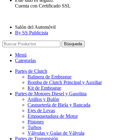
Este sitio es seguro.
Cuenta con Certificado SSL
Salón del Automóvil
By SS Publicista
Búsqueda
Menú
Categorías
Partes de Clutch
Balinera de Embrague
Bomba de Clutch Principal y Auxiliar
Kit de Embrague
Partes de Motores Diesel y Gasolina
Anillos y Bulón
Casquetería de Biela y Bancada
Ejes de Levas
Empaquetadura de Motor
Pistones
Turbos
Válvulas y Guías de Válvula
Partes de Transmisión