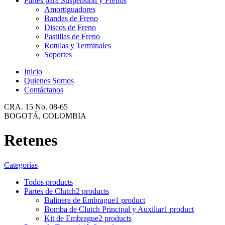
Partes para Suspensión y Frenos
Amortiguadores
Bandas de Freno
Discos de Freno
Pastillas de Freno
Rotulas y Terminales
Soportes
Inicio
Quienes Somos
Contáctanos
CRA. 15 No. 08-65
BOGOTÁ, COLOMBIA
Retenes
Categorías
Todos
products
Partes de Clutch
2 products
Balinera de Embrague
1 product
Bomba de Clutch Principal y Auxiliar
1 product
Kit de Embrague
2 products