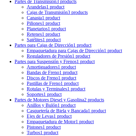
Partes de Transmisión
3 products
Arandelas
1 product
Cajas de Transmisión
3 products
Canasta
1 product
Piñones
1 product
Planetarios
1 product
Retenes
1 product
Satélites
1 product
Partes para Cajas de Dirección
1 product
Empaquetadura para Cajas de Dirección
1 product
Reguladores de Presión
1 product
Partes para Suspensión y Frenos
1 product
Amortiguadores
1 product
Bandas de Freno
1 product
Discos de Freno
1 product
Pastillas de Freno
1 product
Rotulas y Terminales
1 product
Soportes
1 product
Partes de Motores Diesel y Gasolina
2 products
Anillos y Bulón
1 product
Casquetería de Biela y Bancada
1 product
Ejes de Levas
1 product
Empaquetadura de Motor
1 product
Pistones
1 product
Turbos
1 product