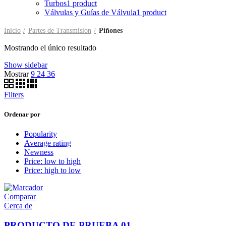
Turbos
1 product
Válvulas y Guías de Válvula
1 product
Inicio
Partes de Transmisión
Piñones
Mostrando el único resultado
Show sidebar
Mostrar
9
24
36
Filters
Ordenar por
Popularity
Average rating
Newness
Price: low to high
Price: high to low
Comparar
Cerca de
PRODUCTO DE PRUEBA 01