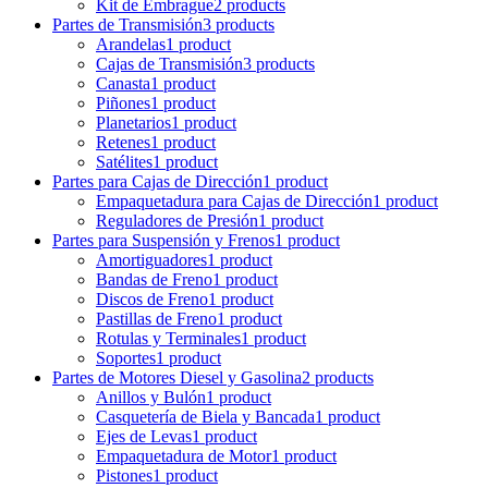
Kit de Embrague
2 products
Partes de Transmisión
3 products
Arandelas
1 product
Cajas de Transmisión
3 products
Canasta
1 product
Piñones
1 product
Planetarios
1 product
Retenes
1 product
Satélites
1 product
Partes para Cajas de Dirección
1 product
Empaquetadura para Cajas de Dirección
1 product
Reguladores de Presión
1 product
Partes para Suspensión y Frenos
1 product
Amortiguadores
1 product
Bandas de Freno
1 product
Discos de Freno
1 product
Pastillas de Freno
1 product
Rotulas y Terminales
1 product
Soportes
1 product
Partes de Motores Diesel y Gasolina
2 products
Anillos y Bulón
1 product
Casquetería de Biela y Bancada
1 product
Ejes de Levas
1 product
Empaquetadura de Motor
1 product
Pistones
1 product