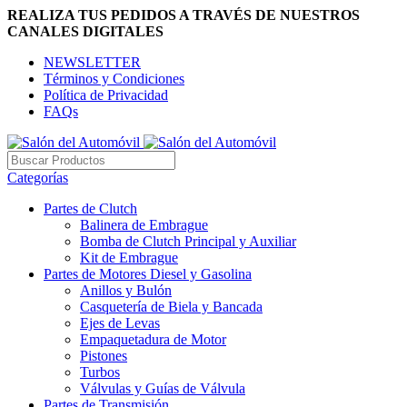
REALIZA TUS PEDIDOS A TRAVÉS DE NUESTROS
CANALES DIGITALES
NEWSLETTER
Términos y Condiciones
Política de Privacidad
FAQs
Categorías
Partes de Clutch
Balinera de Embrague
Bomba de Clutch Principal y Auxiliar
Kit de Embrague
Partes de Motores Diesel y Gasolina
Anillos y Bulón
Casquetería de Biela y Bancada
Ejes de Levas
Empaquetadura de Motor
Pistones
Turbos
Válvulas y Guías de Válvula
Partes de Transmisión