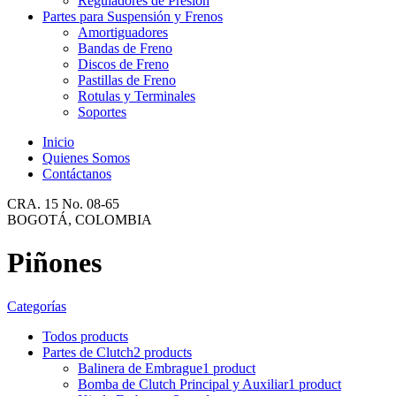
Reguladores de Presión
Partes para Suspensión y Frenos
Amortiguadores
Bandas de Freno
Discos de Freno
Pastillas de Freno
Rotulas y Terminales
Soportes
Inicio
Quienes Somos
Contáctanos
CRA. 15 No. 08-65
BOGOTÁ, COLOMBIA
Piñones
Categorías
Todos
products
Partes de Clutch
2 products
Balinera de Embrague
1 product
Bomba de Clutch Principal y Auxiliar
1 product