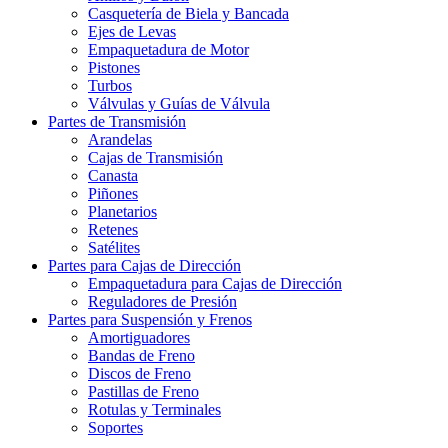
Casquetería de Biela y Bancada
Ejes de Levas
Empaquetadura de Motor
Pistones
Turbos
Válvulas y Guías de Válvula
Partes de Transmisión
Arandelas
Cajas de Transmisión
Canasta
Piñones
Planetarios
Retenes
Satélites
Partes para Cajas de Dirección
Empaquetadura para Cajas de Dirección
Reguladores de Presión
Partes para Suspensión y Frenos
Amortiguadores
Bandas de Freno
Discos de Freno
Pastillas de Freno
Rotulas y Terminales
Soportes