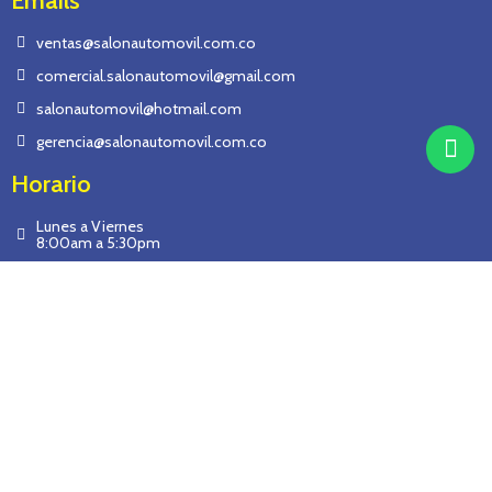
Emails
ventas@salonautomovil.com.co
comercial.salonautomovil@gmail.com
salonautomovil@hotmail.com
gerencia@salonautomovil.com.co
Horario
Lunes a Viernes
8:00am a 5:30pm
Sábados
9:00am a 1:00pm
Síguenos
Este sitio es seguro.
Cuenta con Certificado SSL