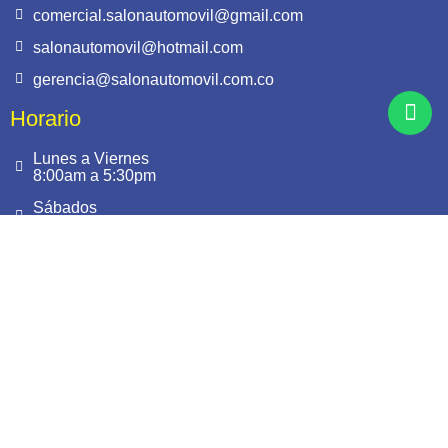
comercial.salonautomovil@gmail.com
salonautomovil@hotmail.com
gerencia@salonautomovil.com.co
Horario
Lunes a Viernes
8:00am a 5:30pm
Sábados
9:00am a 1:00pm
Síguenos
Este sitio es seguro.
Cuenta con Certificado SSL