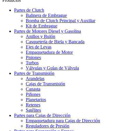
Productos
Partes de Clutch
Balinera de Embrague
Bomba de Clutch Principal y Auxiliar
Kit de Embrague
Partes de Motores Diesel y Gasolina
Anillos y Bulón
Casquetería de Biela y Bancada
Ejes de Levas
Empaquetadura de Motor
Pistones
Turbos
Válvulas y Guías de Válvula
Partes de Transmisión
Arandelas
Cajas de Transmisión
Canasta
Piñones
Planetarios
Retenes
Satélites
Partes para Cajas de Dirección
Empaquetadura para Cajas de Dirección
Reguladores de Presión