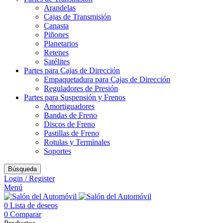
Arandelas
Cajas de Transmisión
Canasta
Piñones
Planetarios
Retenes
Satélites
Partes para Cajas de Dirección
Empaquetadura para Cajas de Dirección
Reguladores de Presión
Partes para Suspensión y Frenos
Amortiguadores
Bandas de Freno
Discos de Freno
Pastillas de Freno
Rotulas y Terminales
Soportes
Búsqueda
Login / Register
Menú
0
Lista de deseos
0
Comparar