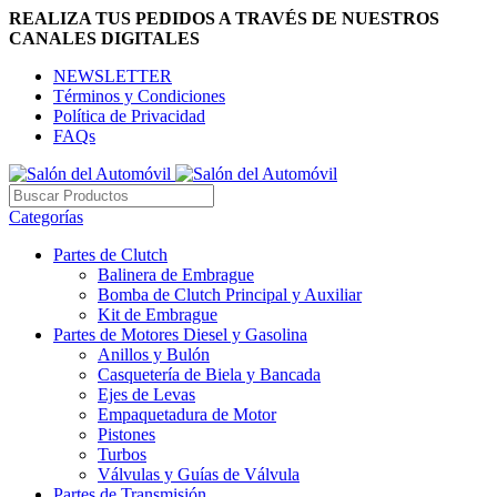
REALIZA TUS PEDIDOS A TRAVÉS DE NUESTROS
CANALES DIGITALES
NEWSLETTER
Términos y Condiciones
Política de Privacidad
FAQs
Categorías
Partes de Clutch
Balinera de Embrague
Bomba de Clutch Principal y Auxiliar
Kit de Embrague
Partes de Motores Diesel y Gasolina
Anillos y Bulón
Casquetería de Biela y Bancada
Ejes de Levas
Empaquetadura de Motor
Pistones
Turbos
Válvulas y Guías de Válvula
Partes de Transmisión