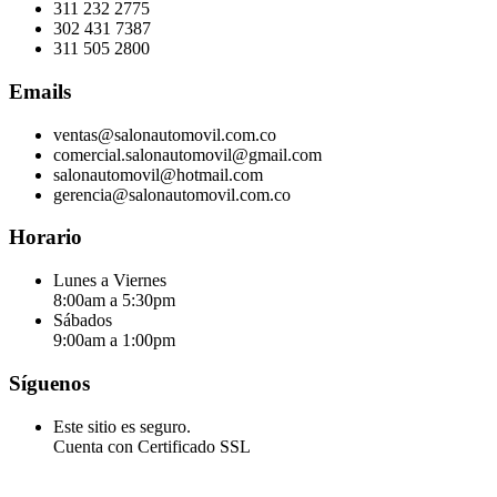
311 232 2775
302 431 7387
311 505 2800
Emails
ventas@salonautomovil.com.co
comercial.salonautomovil@gmail.com
salonautomovil@hotmail.com
gerencia@salonautomovil.com.co
Horario
Lunes a Viernes
8:00am a 5:30pm
Sábados
9:00am a 1:00pm
Síguenos
Este sitio es seguro.
Cuenta con Certificado SSL