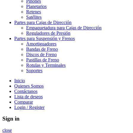
Piñones
Planetarios
Retenes
Satélites
Partes para Cajas de Dirección
Empaquetadura para Cajas de Dirección
Reguladores de Presión
Partes para Suspensión y Frenos
Amortiguadores
Bandas de Freno
Discos de Freno
Pastillas de Freno
Rotulas y Terminales
Soportes
Inicio
Quienes Somos
Contáctanos
Lista de deseos
Comparar
Login / Register
Sign in
close