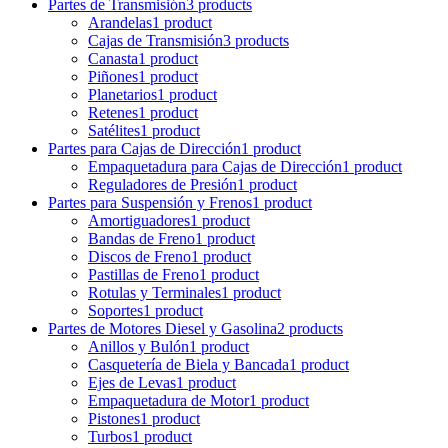
Partes de Transmisión
3 products
Arandelas
1 product
Cajas de Transmisión
3 products
Canasta
1 product
Piñones
1 product
Planetarios
1 product
Retenes
1 product
Satélites
1 product
Partes para Cajas de Dirección
1 product
Empaquetadura para Cajas de Dirección
1 product
Reguladores de Presión
1 product
Partes para Suspensión y Frenos
1 product
Amortiguadores
1 product
Bandas de Freno
1 product
Discos de Freno
1 product
Pastillas de Freno
1 product
Rotulas y Terminales
1 product
Soportes
1 product
Partes de Motores Diesel y Gasolina
2 products
Anillos y Bulón
1 product
Casquetería de Biela y Bancada
1 product
Ejes de Levas
1 product
Empaquetadura de Motor
1 product
Pistones
1 product
Turbos
1 product