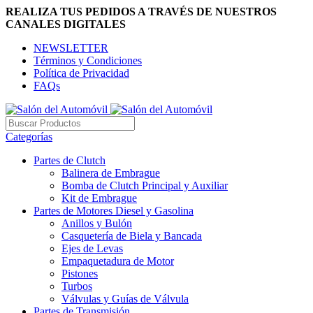
REALIZA TUS PEDIDOS A TRAVÉS DE NUESTROS
CANALES DIGITALES
NEWSLETTER
Términos y Condiciones
Política de Privacidad
FAQs
Categorías
Partes de Clutch
Balinera de Embrague
Bomba de Clutch Principal y Auxiliar
Kit de Embrague
Partes de Motores Diesel y Gasolina
Anillos y Bulón
Casquetería de Biela y Bancada
Ejes de Levas
Empaquetadura de Motor
Pistones
Turbos
Válvulas y Guías de Válvula
Partes de Transmisión