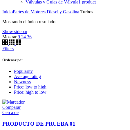
Válvulas y Guías de Válvula
1 product
Inicio
Partes de Motores Diesel y Gasolina
Turbos
Mostrando el único resultado
Show sidebar
Mostrar
9
24
36
Filters
Ordenar por
Popularity
Average rating
Newness
Price: low to high
Price: high to low
Comparar
Cerca de
PRODUCTO DE PRUEBA 01