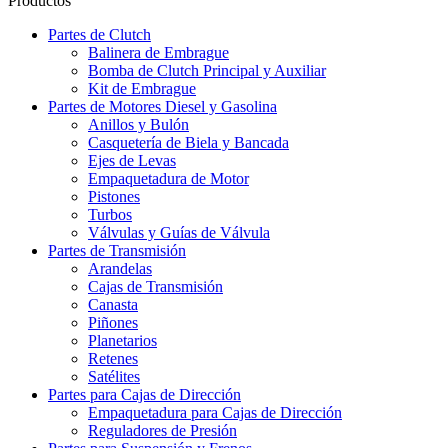
Productos
Partes de Clutch
Balinera de Embrague
Bomba de Clutch Principal y Auxiliar
Kit de Embrague
Partes de Motores Diesel y Gasolina
Anillos y Bulón
Casquetería de Biela y Bancada
Ejes de Levas
Empaquetadura de Motor
Pistones
Turbos
Válvulas y Guías de Válvula
Partes de Transmisión
Arandelas
Cajas de Transmisión
Canasta
Piñones
Planetarios
Retenes
Satélites
Partes para Cajas de Dirección
Empaquetadura para Cajas de Dirección
Reguladores de Presión