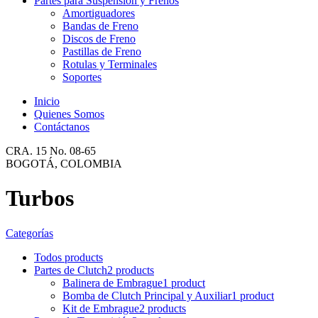
Partes para Suspensión y Frenos
Amortiguadores
Bandas de Freno
Discos de Freno
Pastillas de Freno
Rotulas y Terminales
Soportes
Inicio
Quienes Somos
Contáctanos
CRA. 15 No. 08-65
BOGOTÁ, COLOMBIA
Turbos
Categorías
Todos
products
Partes de Clutch
2 products
Balinera de Embrague
1 product
Bomba de Clutch Principal y Auxiliar
1 product
Kit de Embrague
2 products