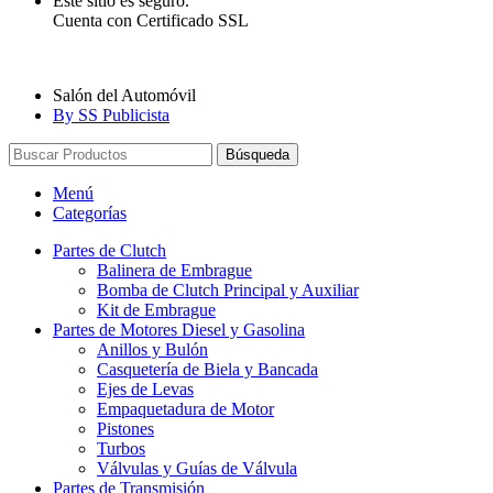
Este sitio es seguro.
Cuenta con Certificado SSL
Salón del Automóvil
By SS Publicista
Búsqueda
Menú
Categorías
Partes de Clutch
Balinera de Embrague
Bomba de Clutch Principal y Auxiliar
Kit de Embrague
Partes de Motores Diesel y Gasolina
Anillos y Bulón
Casquetería de Biela y Bancada
Ejes de Levas
Empaquetadura de Motor
Pistones
Turbos
Válvulas y Guías de Válvula
Partes de Transmisión