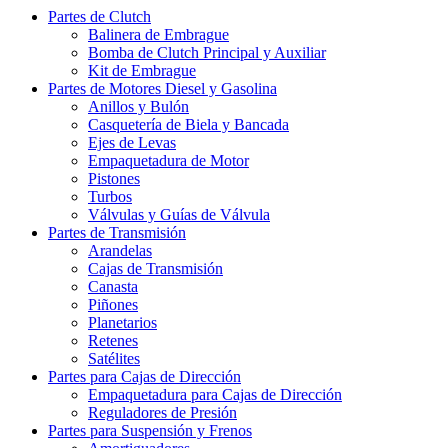
Partes de Clutch
Balinera de Embrague
Bomba de Clutch Principal y Auxiliar
Kit de Embrague
Partes de Motores Diesel y Gasolina
Anillos y Bulón
Casquetería de Biela y Bancada
Ejes de Levas
Empaquetadura de Motor
Pistones
Turbos
Válvulas y Guías de Válvula
Partes de Transmisión
Arandelas
Cajas de Transmisión
Canasta
Piñones
Planetarios
Retenes
Satélites
Partes para Cajas de Dirección
Empaquetadura para Cajas de Dirección
Reguladores de Presión
Partes para Suspensión y Frenos