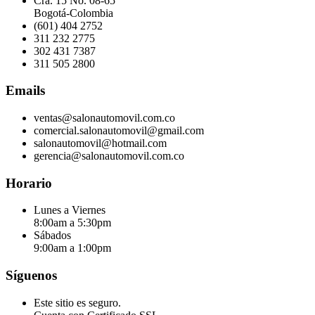
Cra. 15 No. 08-65
Bogotá-Colombia
(601) 404 2752
311 232 2775
302 431 7387
311 505 2800
Emails
ventas@salonautomovil.com.co
comercial.salonautomovil@gmail.com
salonautomovil@hotmail.com
gerencia@salonautomovil.com.co
Horario
Lunes a Viernes
8:00am a 5:30pm
Sábados
9:00am a 1:00pm
Síguenos
Este sitio es seguro.