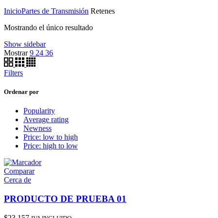
Inicio
Partes de Transmisión
Retenes
Mostrando el único resultado
Show sidebar
Mostrar
9
24
36
Filters
Ordenar por
Popularity
Average rating
Newness
Price: low to high
Price: high to low
Comparar
Cerca de
PRODUCTO DE PRUEBA 01
$
23.157