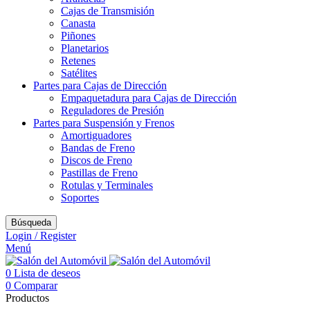
Cajas de Transmisión
Canasta
Piñones
Planetarios
Retenes
Satélites
Partes para Cajas de Dirección
Empaquetadura para Cajas de Dirección
Reguladores de Presión
Partes para Suspensión y Frenos
Amortiguadores
Bandas de Freno
Discos de Freno
Pastillas de Freno
Rotulas y Terminales
Soportes
Búsqueda
Login / Register
Menú
0
Lista de deseos
0
Comparar
Productos