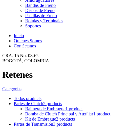
Amortiguadores
Bandas de Freno
Discos de Freno
Pastillas de Freno
Rotulas y Terminales
Soportes
Inicio
Quienes Somos
Contáctanos
CRA. 15 No. 08-65
BOGOTÁ, COLOMBIA
Retenes
Categorías
Todos
products
Partes de Clutch
2 products
Balinera de Embrague
1 product
Bomba de Clutch Principal y Auxiliar
1 product
Kit de Embrague
2 products
Partes de Transmisión
3 products