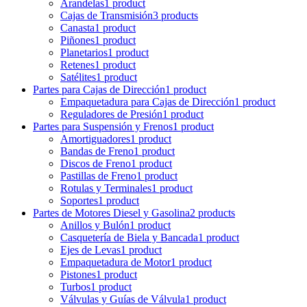
Arandelas
1 product
Cajas de Transmisión
3 products
Canasta
1 product
Piñones
1 product
Planetarios
1 product
Retenes
1 product
Satélites
1 product
Partes para Cajas de Dirección
1 product
Empaquetadura para Cajas de Dirección
1 product
Reguladores de Presión
1 product
Partes para Suspensión y Frenos
1 product
Amortiguadores
1 product
Bandas de Freno
1 product
Discos de Freno
1 product
Pastillas de Freno
1 product
Rotulas y Terminales
1 product
Soportes
1 product
Partes de Motores Diesel y Gasolina
2 products
Anillos y Bulón
1 product
Casquetería de Biela y Bancada
1 product
Ejes de Levas
1 product
Empaquetadura de Motor
1 product
Pistones
1 product
Turbos
1 product
Válvulas y Guías de Válvula
1 product