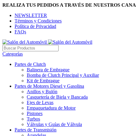
REALIZA TUS PEDIDOS A TRAVÉS DE NUESTROS CANA
NEWSLETTER
Términos y Condiciones
Política de Privacidad
FAQs
Categorías
Partes de Clutch
Balinera de Embrague
Bomba de Clutch Principal y Auxiliar
Kit de Embrague
Partes de Motores Diesel y Gasolina
Anillos y Bulón
Casquetería de Biela y Bancada
Ejes de Levas
Empaquetadura de Motor
Pistones
Turbos
Válvulas y Guías de Válvula
Partes de Transmisión
Arandelas