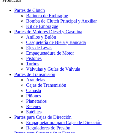
Productos
Partes de Clutch
Balinera de Embrague
Bomba de Clutch Principal y Auxiliar
Kit de Embrague
Partes de Motores Diesel y Gasolina
Anillos y Bulón
Casquetería de Biela y Bancada
Ejes de Levas
Empaquetadura de Motor
Pistones
Turbos
Válvulas y Guías de Válvula
Partes de Transmisión
Arandelas
Cajas de Transmisión
Canasta
Piñones
Planetarios
Retenes
Satélites
Partes para Cajas de Dirección
Empaquetadura para Cajas de Dirección
Reguladores de Presión