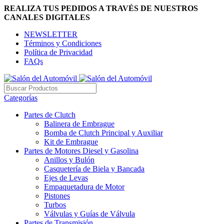
REALIZA TUS PEDIDOS A TRAVÉS DE NUESTROS
CANALES DIGITALES
NEWSLETTER
Términos y Condiciones
Política de Privacidad
FAQs
Categorías
Partes de Clutch
Balinera de Embrague
Bomba de Clutch Principal y Auxiliar
Kit de Embrague
Partes de Motores Diesel y Gasolina
Anillos y Bulón
Casquetería de Biela y Bancada
Ejes de Levas
Empaquetadura de Motor
Pistones
Turbos
Válvulas y Guías de Válvula
Partes de Transmisión