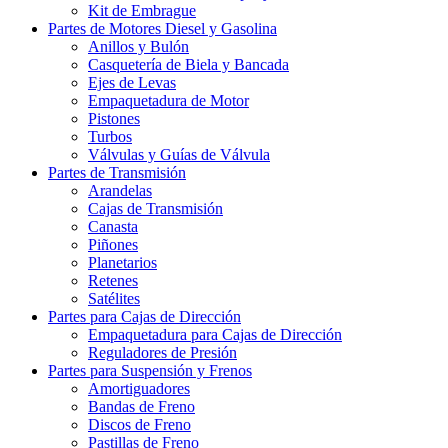
Kit de Embrague
Partes de Motores Diesel y Gasolina
Anillos y Bulón
Casquetería de Biela y Bancada
Ejes de Levas
Empaquetadura de Motor
Pistones
Turbos
Válvulas y Guías de Válvula
Partes de Transmisión
Arandelas
Cajas de Transmisión
Canasta
Piñones
Planetarios
Retenes
Satélites
Partes para Cajas de Dirección
Empaquetadura para Cajas de Dirección
Reguladores de Presión
Partes para Suspensión y Frenos
Amortiguadores
Bandas de Freno
Discos de Freno
Pastillas de Freno