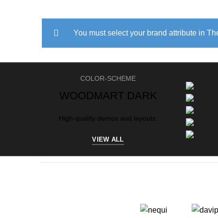
You must select your brand attribute in T
COLOR-SCHEME
WOODMART DARK
High-quality demos and layouts.
VIEW ALL