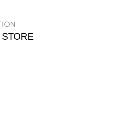
TION
 STORE
rturient massa cubilia
estas sapien a.
 ullamcorper justo