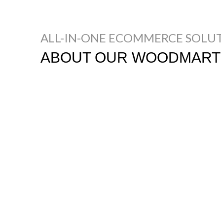
ALL-IN-ONE ECOMMERCE SOLU
ABOUT OUR WOODMART
Nec adipiscing luctus consequat penatibus pa
etiam a adipiscing enigm dignissim congue eg
Scelerisque ac non ut ac bibendum himenaeos
himenaeos vel a sapien quis.
READ MORE
CONTACT US