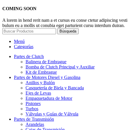
COMING SOON
A lorem in hend rerit nam a et cursus eu conse ctetur adipiscing vesti
bulum eu a mollis ut conubia eget parturient cursu interdum duiran.
Búsqueda
Menú
Categorías
Partes de Clutch
Balinera de Embrague
Bomba de Clutch Principal y Auxiliar
Kit de Embrague
Partes de Motores Diesel y Gasolina
Anillos y Bulón
Casquetería de Biela y Bancada
Ejes de Levas
Empaquetadura de Motor
Pistones
Turbos
Válvulas y Guías de Válvula
Partes de Transmisión
Arandelas
Cajas de Transmisión