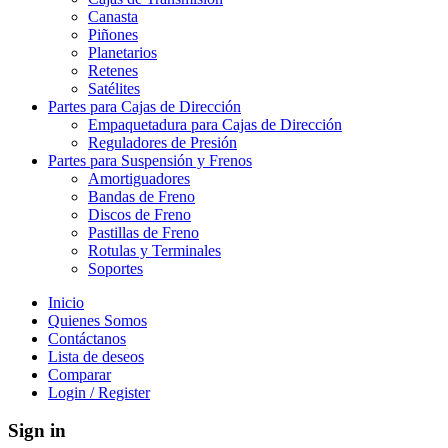
Canasta
Piñones
Planetarios
Retenes
Satélites
Partes para Cajas de Dirección
Empaquetadura para Cajas de Dirección
Reguladores de Presión
Partes para Suspensión y Frenos
Amortiguadores
Bandas de Freno
Discos de Freno
Pastillas de Freno
Rotulas y Terminales
Soportes
Inicio
Quienes Somos
Contáctanos
Lista de deseos
Comparar
Login / Register
Sign in