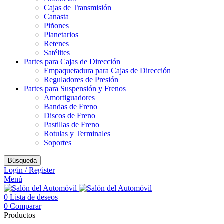
Cajas de Transmisión
Canasta
Piñones
Planetarios
Retenes
Satélites
Partes para Cajas de Dirección
Empaquetadura para Cajas de Dirección
Reguladores de Presión
Partes para Suspensión y Frenos
Amortiguadores
Bandas de Freno
Discos de Freno
Pastillas de Freno
Rotulas y Terminales
Soportes
Búsqueda
Login / Register
Menú
0
Lista de deseos
0
Comparar
Productos