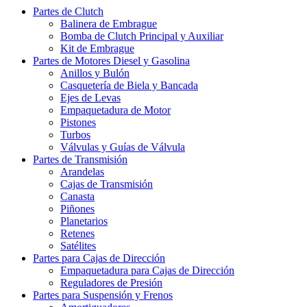
Partes de Clutch
Balinera de Embrague
Bomba de Clutch Principal y Auxiliar
Kit de Embrague
Partes de Motores Diesel y Gasolina
Anillos y Bulón
Casquetería de Biela y Bancada
Ejes de Levas
Empaquetadura de Motor
Pistones
Turbos
Válvulas y Guías de Válvula
Partes de Transmisión
Arandelas
Cajas de Transmisión
Canasta
Piñones
Planetarios
Retenes
Satélites
Partes para Cajas de Dirección
Empaquetadura para Cajas de Dirección
Reguladores de Presión
Partes para Suspensión y Frenos