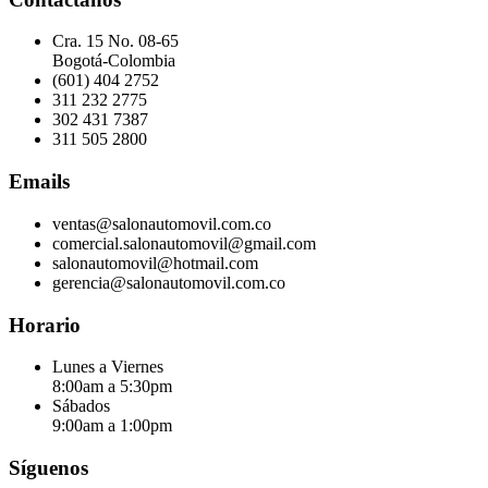
Cra. 15 No. 08-65
Bogotá-Colombia
(601) 404 2752
311 232 2775
302 431 7387
311 505 2800
Emails
ventas@salonautomovil.com.co
comercial.salonautomovil@gmail.com
salonautomovil@hotmail.com
gerencia@salonautomovil.com.co
Horario
Lunes a Viernes
8:00am a 5:30pm
Sábados
9:00am a 1:00pm
Síguenos