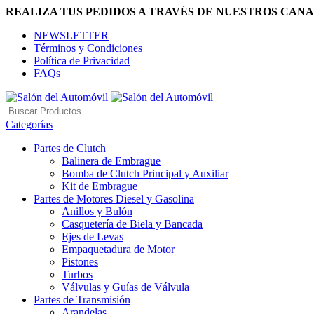
REALIZA TUS PEDIDOS A TRAVÉS DE NUESTROS CANA
NEWSLETTER
Términos y Condiciones
Política de Privacidad
FAQs
Categorías
Partes de Clutch
Balinera de Embrague
Bomba de Clutch Principal y Auxiliar
Kit de Embrague
Partes de Motores Diesel y Gasolina
Anillos y Bulón
Casquetería de Biela y Bancada
Ejes de Levas
Empaquetadura de Motor
Pistones
Turbos
Válvulas y Guías de Válvula
Partes de Transmisión
Arandelas