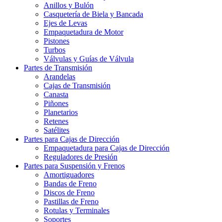
Anillos y Bulón
Casquetería de Biela y Bancada
Ejes de Levas
Empaquetadura de Motor
Pistones
Turbos
Válvulas y Guías de Válvula
Partes de Transmisión
Arandelas
Cajas de Transmisión
Canasta
Piñones
Planetarios
Retenes
Satélites
Partes para Cajas de Dirección
Empaquetadura para Cajas de Dirección
Reguladores de Presión
Partes para Suspensión y Frenos
Amortiguadores
Bandas de Freno
Discos de Freno
Pastillas de Freno
Rotulas y Terminales
Soportes