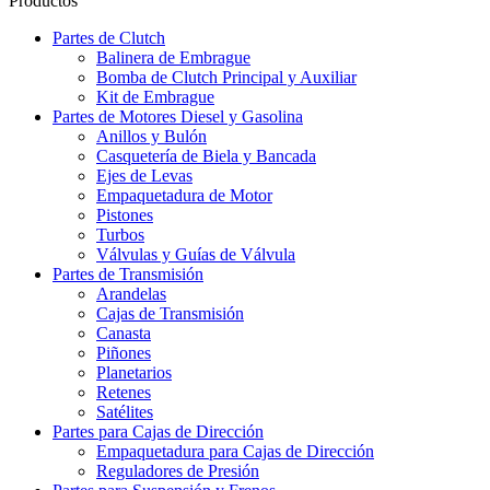
Productos
Partes de Clutch
Balinera de Embrague
Bomba de Clutch Principal y Auxiliar
Kit de Embrague
Partes de Motores Diesel y Gasolina
Anillos y Bulón
Casquetería de Biela y Bancada
Ejes de Levas
Empaquetadura de Motor
Pistones
Turbos
Válvulas y Guías de Válvula
Partes de Transmisión
Arandelas
Cajas de Transmisión
Canasta
Piñones
Planetarios
Retenes
Satélites
Partes para Cajas de Dirección
Empaquetadura para Cajas de Dirección
Reguladores de Presión