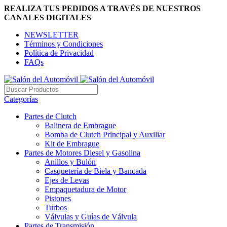
REALIZA TUS PEDIDOS A TRAVÉS DE NUESTROS
CANALES DIGITALES
NEWSLETTER
Términos y Condiciones
Política de Privacidad
FAQs
Categorías
Partes de Clutch
Balinera de Embrague
Bomba de Clutch Principal y Auxiliar
Kit de Embrague
Partes de Motores Diesel y Gasolina
Anillos y Bulón
Casquetería de Biela y Bancada
Ejes de Levas
Empaquetadura de Motor
Pistones
Turbos
Válvulas y Guías de Válvula
Partes de Transmisión