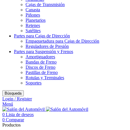
Cajas de Transmisión
Canasta
Piñones
Planetarios
Retenes
Satélites
Partes para Cajas de Dirección
Empaquetadura para Cajas de Dirección
Reguladores de Presión
Partes para Suspensión y Frenos
Amortiguadores
Bandas de Freno
Discos de Freno
Pastillas de Freno
Rotulas y Terminales
Soportes
Búsqueda
Login / Register
Menú
0
Lista de deseos
0
Comparar
Productos