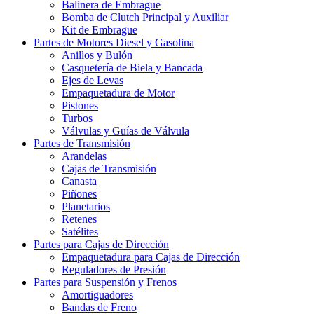
Balinera de Embrague
Bomba de Clutch Principal y Auxiliar
Kit de Embrague
Partes de Motores Diesel y Gasolina
Anillos y Bulón
Casquetería de Biela y Bancada
Ejes de Levas
Empaquetadura de Motor
Pistones
Turbos
Válvulas y Guías de Válvula
Partes de Transmisión
Arandelas
Cajas de Transmisión
Canasta
Piñones
Planetarios
Retenes
Satélites
Partes para Cajas de Dirección
Empaquetadura para Cajas de Dirección
Reguladores de Presión
Partes para Suspensión y Frenos
Amortiguadores
Bandas de Freno