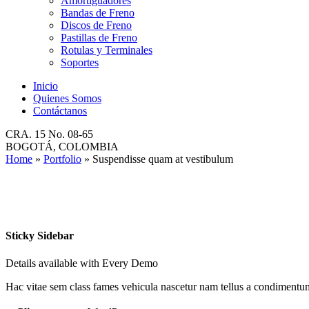
Amortiguadores
Bandas de Freno
Discos de Freno
Pastillas de Freno
Rotulas y Terminales
Soportes
Inicio
Quienes Somos
Contáctanos
CRA. 15 No. 08-65
BOGOTÁ, COLOMBIA
Home
»
Portfolio
»
Suspendisse quam at vestibulum
Sticky Sidebar
Details available with Every Demo
Hac vitae sem class fames vehicula nascetur nam tellus a condimentu