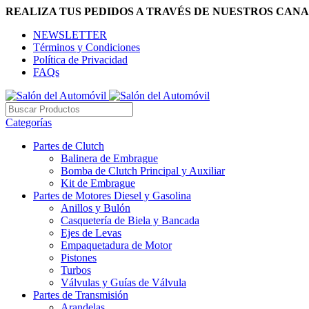
REALIZA TUS PEDIDOS A TRAVÉS DE NUESTROS CANA
NEWSLETTER
Términos y Condiciones
Política de Privacidad
FAQs
Categorías
Partes de Clutch
Balinera de Embrague
Bomba de Clutch Principal y Auxiliar
Kit de Embrague
Partes de Motores Diesel y Gasolina
Anillos y Bulón
Casquetería de Biela y Bancada
Ejes de Levas
Empaquetadura de Motor
Pistones
Turbos
Válvulas y Guías de Válvula
Partes de Transmisión
Arandelas