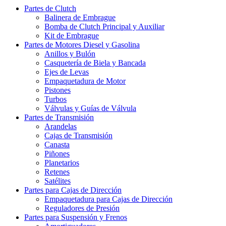
Partes de Clutch
Balinera de Embrague
Bomba de Clutch Principal y Auxiliar
Kit de Embrague
Partes de Motores Diesel y Gasolina
Anillos y Bulón
Casquetería de Biela y Bancada
Ejes de Levas
Empaquetadura de Motor
Pistones
Turbos
Válvulas y Guías de Válvula
Partes de Transmisión
Arandelas
Cajas de Transmisión
Canasta
Piñones
Planetarios
Retenes
Satélites
Partes para Cajas de Dirección
Empaquetadura para Cajas de Dirección
Reguladores de Presión
Partes para Suspensión y Frenos