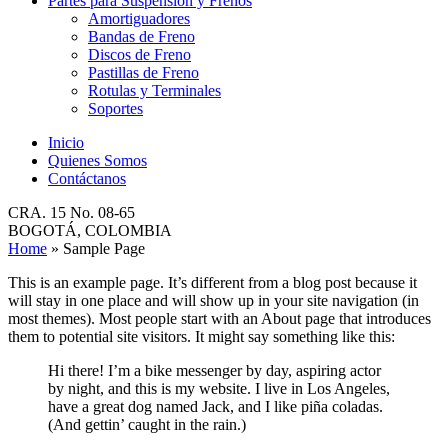
Partes para Suspensión y Frenos
Amortiguadores
Bandas de Freno
Discos de Freno
Pastillas de Freno
Rotulas y Terminales
Soportes
Inicio
Quienes Somos
Contáctanos
CRA. 15 No. 08-65
BOGOTÁ, COLOMBIA
Home
»
Sample Page
This is an example page. It’s different from a blog post because it
will stay in one place and will show up in your site navigation (in
most themes). Most people start with an About page that introduces
them to potential site visitors. It might say something like this:
Hi there! I’m a bike messenger by day, aspiring actor
by night, and this is my website. I live in Los Angeles,
have a great dog named Jack, and I like piña coladas.
(And gettin’ caught in the rain.)