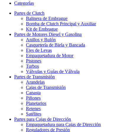
Categorías
Partes de Clutch
Balinera de Embrague
Bomba de Clutch Principal y Auxiliar
Kit de Embrague
Partes de Motores Diesel y Gasolina
Anillos y Bulón
Casquetería de Biela y Bancada
Ejes de Levas
Empaquetadura de Motor
Pistones
Turbos
Válvulas y Guías de Válvula
Partes de Transmisión
Arandelas
Cajas de Transmisión
Canasta
Piñones
Planetarios
Retenes
Satélites
Partes para Cajas de Dirección
Empaquetadura para Cajas de Dirección
Reguladores de Presión