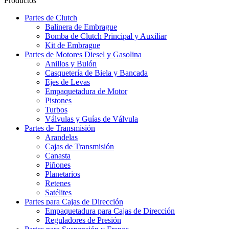
Productos
Partes de Clutch
Balinera de Embrague
Bomba de Clutch Principal y Auxiliar
Kit de Embrague
Partes de Motores Diesel y Gasolina
Anillos y Bulón
Casquetería de Biela y Bancada
Ejes de Levas
Empaquetadura de Motor
Pistones
Turbos
Válvulas y Guías de Válvula
Partes de Transmisión
Arandelas
Cajas de Transmisión
Canasta
Piñones
Planetarios
Retenes
Satélites
Partes para Cajas de Dirección
Empaquetadura para Cajas de Dirección
Reguladores de Presión