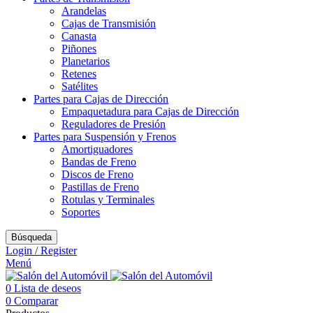
Arandelas
Cajas de Transmisión
Canasta
Piñones
Planetarios
Retenes
Satélites
Partes para Cajas de Dirección
Empaquetadura para Cajas de Dirección
Reguladores de Presión
Partes para Suspensión y Frenos
Amortiguadores
Bandas de Freno
Discos de Freno
Pastillas de Freno
Rotulas y Terminales
Soportes
Búsqueda
Login / Register
Menú
0
Lista de deseos
0
Comparar