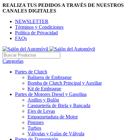
REALIZA TUS PEDIDOS A TRAVÉS DE NUESTROS
CANALES DIGITALES
NEWSLETTER
Términos y Condiciones
Política de Privacidad
FAQs
Categorías
Partes de Clutch
Balinera de Embrague
Bomba de Clutch Principal y Auxiliar
Kit de Embrague
Partes de Motores Diesel y Gasolina
Anillos y Bulón
Casquetería de Biela y Bancada
Ejes de Levas
Empaquetadura de Motor
Pistones
Turbos
Válvulas y Guías de Válvula
Partes de Transmisión