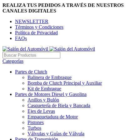
REALIZA TUS PEDIDOS A TRAVÉS DE NUESTROS
CANALES DIGITALES
NEWSLETTER
Términos y Condiciones
Política de Privacidad
FAQs
Categorías
Partes de Clutch
Balinera de Embrague
Bomba de Clutch Principal y Auxiliar
Kit de Embrague
Partes de Motores Diesel y Gasolina
Anillos y Bulón
Casquetería de Biela y Bancada
Ejes de Levas
Empaquetadura de Motor
Pistones
Turbos
Válvulas y Guías de Válvula
Partes de Transmisión