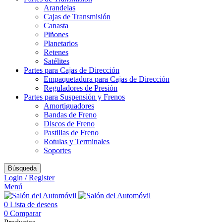
Arandelas
Cajas de Transmisión
Canasta
Piñones
Planetarios
Retenes
Satélites
Partes para Cajas de Dirección
Empaquetadura para Cajas de Dirección
Reguladores de Presión
Partes para Suspensión y Frenos
Amortiguadores
Bandas de Freno
Discos de Freno
Pastillas de Freno
Rotulas y Terminales
Soportes
Búsqueda
Login / Register
Menú
0
Lista de deseos
0
Comparar