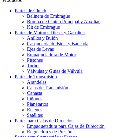
Productos
Partes de Clutch
Balinera de Embrague
Bomba de Clutch Principal y Auxiliar
Kit de Embrague
Partes de Motores Diesel y Gasolina
Anillos y Bulón
Casquetería de Biela y Bancada
Ejes de Levas
Empaquetadura de Motor
Pistones
Turbos
Válvulas y Guías de Válvula
Partes de Transmisión
Arandelas
Cajas de Transmisión
Canasta
Piñones
Planetarios
Retenes
Satélites
Partes para Cajas de Dirección
Empaquetadura para Cajas de Dirección
Reguladores de Presión