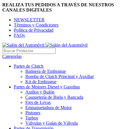
REALIZA TUS PEDIDOS A TRAVÉS DE NUESTROS
CANALES DIGITALES
NEWSLETTER
Términos y Condiciones
Política de Privacidad
FAQs
Categorías
Partes de Clutch
Balinera de Embrague
Bomba de Clutch Principal y Auxiliar
Kit de Embrague
Partes de Motores Diesel y Gasolina
Anillos y Bulón
Casquetería de Biela y Bancada
Ejes de Levas
Empaquetadura de Motor
Pistones
Turbos
Válvulas y Guías de Válvula
Partes de Transmisión