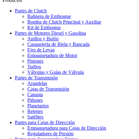
Productos
Partes de Clutch
Balinera de Embrague
Bomba de Clutch Principal y Auxiliar
Kit de Embrague
Partes de Motores Diesel y Gasolina
Anillos y Bulón
Casquetería de Biela y Bancada
Ejes de Levas
Empaquetadura de Motor
Pistones
Turbos
Válvulas y Guías de Válvula
Partes de Transmisión
Arandelas
Cajas de Transmisión
Canasta
Piñones
Planetarios
Retenes
Satélites
Partes para Cajas de Dirección
Empaquetadura para Cajas de Dirección
Reguladores de Presión