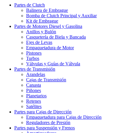
Partes de Clutch
Balinera de Embrague
Bomba de Clutch Principal y Auxiliar
Kit de Embrague
Partes de Motores Diesel y Gasolina
Anillos y Bulón
Casquetería de Biela y Bancada
Ejes de Levas
Empaquetadura de Motor
Pistones
Turbos
Válvulas y Guías de Válvula
Partes de Transmisión
Arandelas
Cajas de Transmisión
Canasta
Piñones
Planetarios
Retenes
Satélites
Partes para Cajas de Dirección
Empaquetadura para Cajas de Dirección
Reguladores de Presión
Partes para Suspensión y Frenos