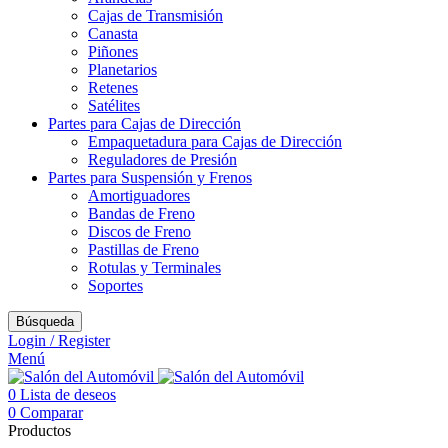
Cajas de Transmisión
Canasta
Piñones
Planetarios
Retenes
Satélites
Partes para Cajas de Dirección
Empaquetadura para Cajas de Dirección
Reguladores de Presión
Partes para Suspensión y Frenos
Amortiguadores
Bandas de Freno
Discos de Freno
Pastillas de Freno
Rotulas y Terminales
Soportes
Búsqueda
Login / Register
Menú
0
Lista de deseos
0
Comparar
Productos