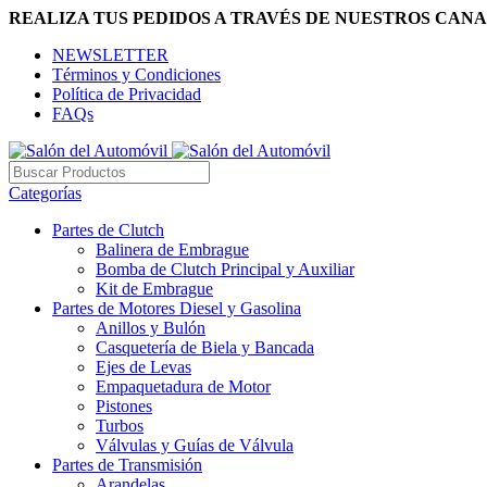
REALIZA TUS PEDIDOS A TRAVÉS DE NUESTROS CANA
NEWSLETTER
Términos y Condiciones
Política de Privacidad
FAQs
Categorías
Partes de Clutch
Balinera de Embrague
Bomba de Clutch Principal y Auxiliar
Kit de Embrague
Partes de Motores Diesel y Gasolina
Anillos y Bulón
Casquetería de Biela y Bancada
Ejes de Levas
Empaquetadura de Motor
Pistones
Turbos
Válvulas y Guías de Válvula
Partes de Transmisión
Arandelas