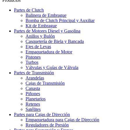
Productos
Partes de Clutch
Balinera de Embrague
Bomba de Clutch Principal y Auxiliar
Kit de Embrague
Partes de Motores Diesel y Gasolina
Anillos y Bulón
Casquetería de Biela y Bancada
Ejes de Levas
Empaquetadura de Motor
Pistones
Turbos
Válvulas y Guías de Válvula
Partes de Transmisión
Arandelas
Cajas de Transmisión
Canasta
Piñones
Planetarios
Retenes
Satélites
Partes para Cajas de Dirección
Empaquetadura para Cajas de Dirección
Reguladores de Presión