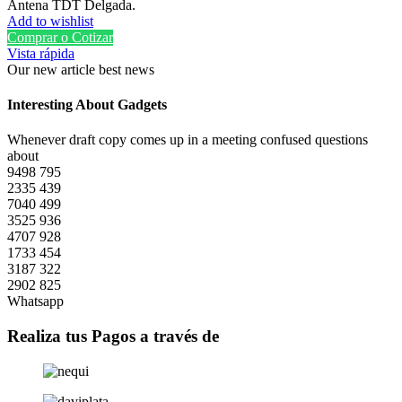
Antena TDT Delgada.
Add to wishlist
Comprar o Cotizar
Vista rápida
Our new article best news
Interesting About Gadgets
Whenever draft copy comes up in a meeting confused questions
about
9498
795
2335
439
7040
499
3525
936
4707
928
1733
454
3187
322
2902
825
Whatsapp
Realiza tus Pagos a través de