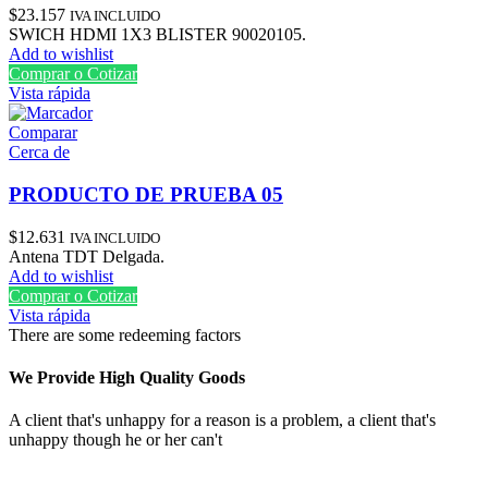
$
23.157
IVA INCLUIDO
SWICH HDMI 1X3 BLISTER 90020105.
Add to wishlist
Comprar o Cotizar
Vista rápida
Comparar
Cerca de
PRODUCTO DE PRUEBA 05
$
12.631
IVA INCLUIDO
Antena TDT Delgada.
Add to wishlist
Comprar o Cotizar
Vista rápida
There are some redeeming factors
We Provide High Quality Goods
A client that's unhappy for a reason is a problem, a client that's
unhappy though he or her can't