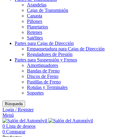
Arandelas
Cajas de Transmisión
Canasta
Piñones
Planetarios
Retenes
Satélites
Partes para Cajas de Dirección
Empaquetadura para Cajas de Dirección
Reguladores de Presión
Partes para Suspensión y Frenos
Amortiguadores
Bandas de Freno
Discos de Freno
Pastillas de Freno
Rotulas y Terminales
Soportes
Búsqueda
Login / Register
Menú
0
Lista de deseos
0
Comparar