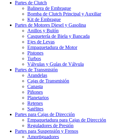
Partes de Clutch
Balinera de Embrague
Bomba de Clutch Principal y Auxiliar
Kit de Embrague
Partes de Motores Diesel y Gasolina
Anillos y Bulón
Casquetería de Biela y Bancada
Ejes de Levas
Empaquetadura de Motor
Pistones
Turbos
Válvulas y Guías de Válvula
Partes de Transmisión
Arandelas
Cajas de Transmisión
Canasta
Piñones
Planetarios
Retenes
Satélites
Partes para Cajas de Dirección
Empaquetadura para Cajas de Dirección
Reguladores de Presión
Partes para Suspensión y Frenos
Amortiguadores