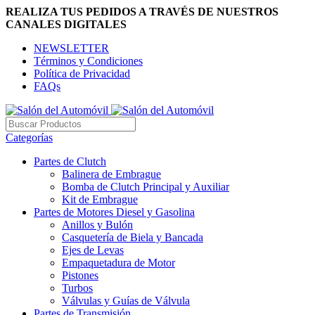
REALIZA TUS PEDIDOS A TRAVÉS DE NUESTROS
CANALES DIGITALES
NEWSLETTER
Términos y Condiciones
Política de Privacidad
FAQs
Categorías
Partes de Clutch
Balinera de Embrague
Bomba de Clutch Principal y Auxiliar
Kit de Embrague
Partes de Motores Diesel y Gasolina
Anillos y Bulón
Casquetería de Biela y Bancada
Ejes de Levas
Empaquetadura de Motor
Pistones
Turbos
Válvulas y Guías de Válvula
Partes de Transmisión