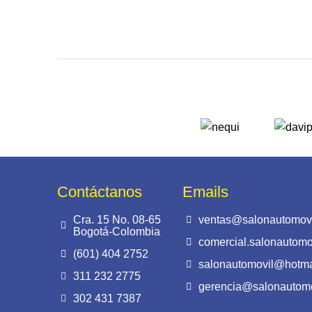
Contáctanos
Emails
Cra. 15 No. 08-65
ventas@salonautomovi
Bogotá-Colombia
comercial.salonautom
(601) 404 2752
salonautomovil@hotma
311 232 2775
gerencia@salonautomo
302 431 7387