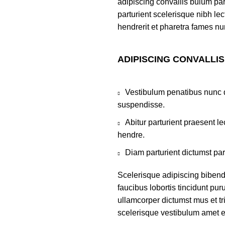
adipiscing convallis bulum par
parturient scelerisque nibh l
hendrerit et pharetra fames nu
ADIPISCING CONVALLI
Vestibulum penatibus nunc d
suspendisse.
Abitur parturient praesent 
hendre.
Diam parturient dictumst par
Scelerisque adipiscing bibend
faucibus lobortis tincidunt pu
ullamcorper dictumst mus et t
scelerisque vestibulum amet eli