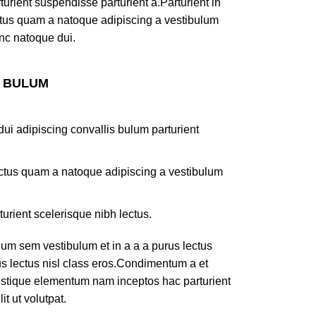
turient suspendisse parturient a.Parturient in
ectus quam a natoque adipiscing a vestibulum
nc natoque dui.
S BULUM
ui adipiscing convallis bulum parturient
lectus quam a natoque adipiscing a vestibulum
turient scelerisque nibh lectus.
um sem vestibulum et in a a a purus lectus
rus lectus nisl class eros.Condimentum a et
ristique elementum nam inceptos hac parturient
t ut volutpat.