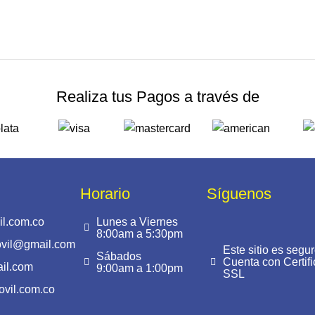
Realiza tus Pagos a través de
Horario
Síguenos
l.com.co
Lunes a Viernes
8:00am a 5:30pm
ovil@gmail.com
Este sitio es segur
Sábados
Cuenta con Certif
il.com
9:00am a 1:00pm
SSL
vil.com.co