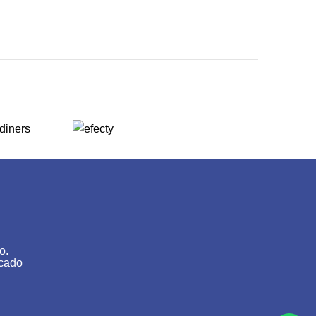
o.
icado