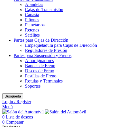
Arandelas
Cajas de Transmisión
Canasta
Piñones
Planetarios
Retenes
Satélites
Partes para Cajas de Dirección
Empaquetadura para Cajas de Dirección
Reguladores de Presión
Partes para Suspensión y Frenos
Amortiguadores
Bandas de Freno
Discos de Freno
Pastillas de Freno
Rotulas y Terminales
Soportes
Búsqueda
Login / Register
Menú
0
Lista de deseos
0
Comparar