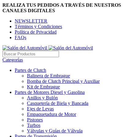
REALIZA TUS PEDIDOS A TRAVÉS DE NUESTROS
CANALES DIGITALES
NEWSLETTER
Términos y Condiciones
Política de Privacidad
FAQs
Categorías
Partes de Clutch
Balinera de Embrague
Bomba de Clutch Principal y Auxiliar
Kit de Embrague
Partes de Motores Diesel y Gasolina
Anillos y Bulón
Casquetería de Biela y Bancada
Ejes de Levas
Empaquetadura de Motor
Pistones
Turbos
Válvulas y Guías de Válvula
Partes de Transmisión