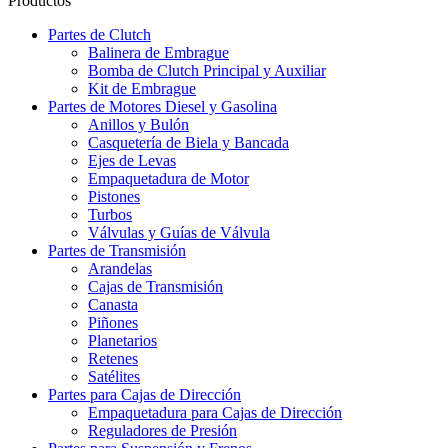
Productos
Partes de Clutch
Balinera de Embrague
Bomba de Clutch Principal y Auxiliar
Kit de Embrague
Partes de Motores Diesel y Gasolina
Anillos y Bulón
Casquetería de Biela y Bancada
Ejes de Levas
Empaquetadura de Motor
Pistones
Turbos
Válvulas y Guías de Válvula
Partes de Transmisión
Arandelas
Cajas de Transmisión
Canasta
Piñones
Planetarios
Retenes
Satélites
Partes para Cajas de Dirección
Empaquetadura para Cajas de Dirección
Reguladores de Presión