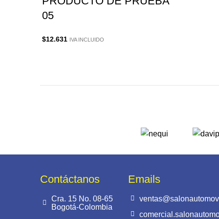
PRODUCTO DE PRUEBA
05
$
12.631
IVA INCLUIDO
Contáctanos
Emails
Cra. 15 No. 08-65
ventas@salonautomovi
Bogotá-Colombia
comercial.salonautom