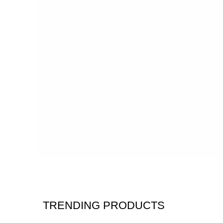
CUSTOM SUBTITLE TEXT
INTERIOR DE
TRENDS IN 20
Many desktop publishing packages and web
SHOP NOW
VIEW MORE
TRENDING PRODUCTS