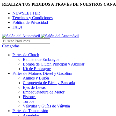
REALIZA TUS PEDIDOS A TRAVÉS DE NUESTROS CANA
NEWSLETTER
Términos y Condiciones
Política de Privacidad
FAQs
Categorías
Partes de Clutch
Balinera de Embrague
Bomba de Clutch Principal y Auxiliar
Kit de Embrague
Partes de Motores Diesel y Gasolina
Anillos y Bulón
Casquetería de Biela y Bancada
Ejes de Levas
Empaquetadura de Motor
Pistones
Turbos
Válvulas y Guías de Válvula
Partes de Transmisión
Arandelas