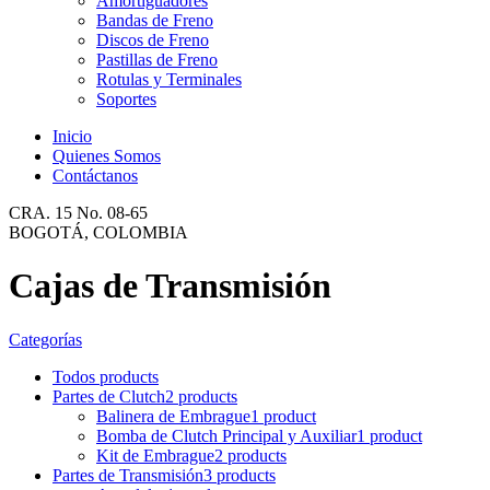
Amortiguadores
Bandas de Freno
Discos de Freno
Pastillas de Freno
Rotulas y Terminales
Soportes
Inicio
Quienes Somos
Contáctanos
CRA. 15 No. 08-65
BOGOTÁ, COLOMBIA
Cajas de Transmisión
Categorías
Todos
products
Partes de Clutch
2 products
Balinera de Embrague
1 product
Bomba de Clutch Principal y Auxiliar
1 product
Kit de Embrague
2 products
Partes de Transmisión
3 products