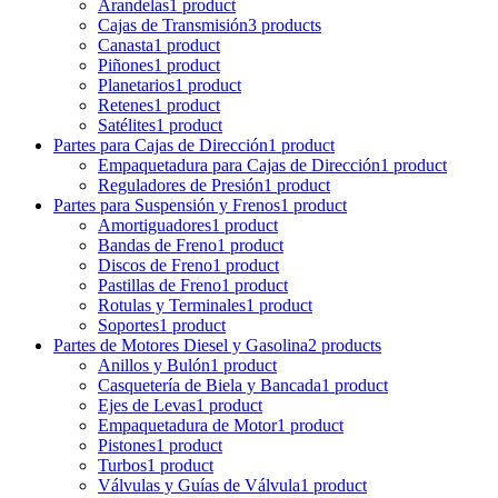
Arandelas
1 product
Cajas de Transmisión
3 products
Canasta
1 product
Piñones
1 product
Planetarios
1 product
Retenes
1 product
Satélites
1 product
Partes para Cajas de Dirección
1 product
Empaquetadura para Cajas de Dirección
1 product
Reguladores de Presión
1 product
Partes para Suspensión y Frenos
1 product
Amortiguadores
1 product
Bandas de Freno
1 product
Discos de Freno
1 product
Pastillas de Freno
1 product
Rotulas y Terminales
1 product
Soportes
1 product
Partes de Motores Diesel y Gasolina
2 products
Anillos y Bulón
1 product
Casquetería de Biela y Bancada
1 product
Ejes de Levas
1 product
Empaquetadura de Motor
1 product
Pistones
1 product
Turbos
1 product
Válvulas y Guías de Válvula
1 product