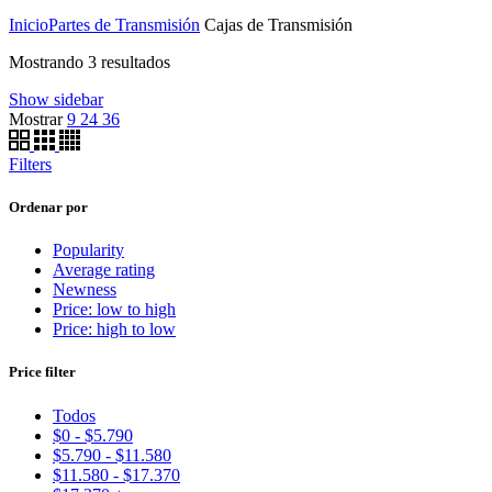
Inicio
Partes de Transmisión
Cajas de Transmisión
Sorted
Mostrando 3 resultados
by
Show sidebar
popularity
Mostrar
9
24
36
Filters
Ordenar por
Popularity
Average rating
Newness
Price: low to high
Price: high to low
Price filter
Todos
$
0
-
$
5.790
$
5.790
-
$
11.580
$
11.580
-
$
17.370