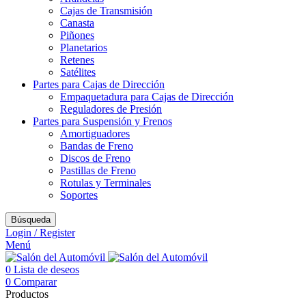
Cajas de Transmisión
Canasta
Piñones
Planetarios
Retenes
Satélites
Partes para Cajas de Dirección
Empaquetadura para Cajas de Dirección
Reguladores de Presión
Partes para Suspensión y Frenos
Amortiguadores
Bandas de Freno
Discos de Freno
Pastillas de Freno
Rotulas y Terminales
Soportes
Búsqueda
Login / Register
Menú
0
Lista de deseos
0
Comparar
Productos