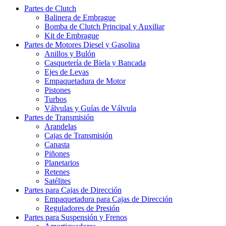
Partes de Clutch
Balinera de Embrague
Bomba de Clutch Principal y Auxiliar
Kit de Embrague
Partes de Motores Diesel y Gasolina
Anillos y Bulón
Casquetería de Biela y Bancada
Ejes de Levas
Empaquetadura de Motor
Pistones
Turbos
Válvulas y Guías de Válvula
Partes de Transmisión
Arandelas
Cajas de Transmisión
Canasta
Piñones
Planetarios
Retenes
Satélites
Partes para Cajas de Dirección
Empaquetadura para Cajas de Dirección
Reguladores de Presión
Partes para Suspensión y Frenos