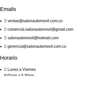
Emails
ventas@salonautomovil.com.co
comercial.salonautomovil@gmail.com
salonautomovil@hotmail.com
gerencia@salonautomovil.com.co
Horario
Lunes a Viernes
8:00am a 5:30pm
Sábados
9:00am a 1:00pm
Síguenos