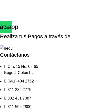
atsapp
Realiza tus Pagos a través de
Contáctanos
Cra. 15 No. 08-65
Bogotá-Colombia
(601) 404 2752
311 232 2775
302 431 7387
311 505 2800