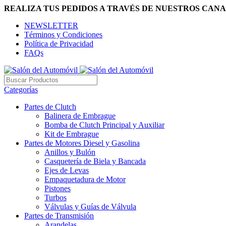
REALIZA TUS PEDIDOS A TRAVÉS DE NUESTROS CANA
NEWSLETTER
Términos y Condiciones
Política de Privacidad
FAQs
Categorías
Partes de Clutch
Balinera de Embrague
Bomba de Clutch Principal y Auxiliar
Kit de Embrague
Partes de Motores Diesel y Gasolina
Anillos y Bulón
Casquetería de Biela y Bancada
Ejes de Levas
Empaquetadura de Motor
Pistones
Turbos
Válvulas y Guías de Válvula
Partes de Transmisión
Arandelas