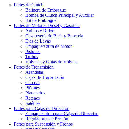
Partes de Clutch
Balinera de Embrague
Bomba de Clutch Principal y Auxiliar
Kit de Embrague
Partes de Motores Diesel y Gasolina
Anillos y Bulón
Casquetería de Biela y Bancada
Ejes de Levas
Empaquetadura de Motor
Pistones
Turbos
Válvulas y Guías de Válvula
Partes de Transmisión
Arandelas
Cajas de Transmisión
Canasta
Piñones
Planetarios
Retenes
Satélites
Partes para Cajas de Dirección
Empaquetadura para Cajas de Dirección
Reguladores de Presión
Partes para Suspensión y Frenos