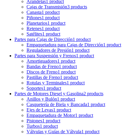
Arandelas
1 product
Cajas de Transmisión
3 products
Canasta
1 product
Piñones
1 product
Planetarios
1 product
Retenes
1 product
Satélites
1 product
Partes para Cajas de Dirección
1 product
Empaquetadura para Cajas de Dirección
1 product
Reguladores de Presión
1 product
Partes para Suspensión y Frenos
1 product
Amortiguadores
1 product
Bandas de Freno
1 product
Discos de Freno
1 product
Pastillas de Freno
1 product
Rotulas y Terminales
1 product
Soportes
1 product
Partes de Motores Diesel y Gasolina
2 products
Anillos y Bulón
1 product
Casquetería de Biela y Bancada
1 product
Ejes de Levas
1 product
Empaquetadura de Motor
1 product
Pistones
1 product
Turbos
1 product
Válvulas y Guías de Válvula
1 product