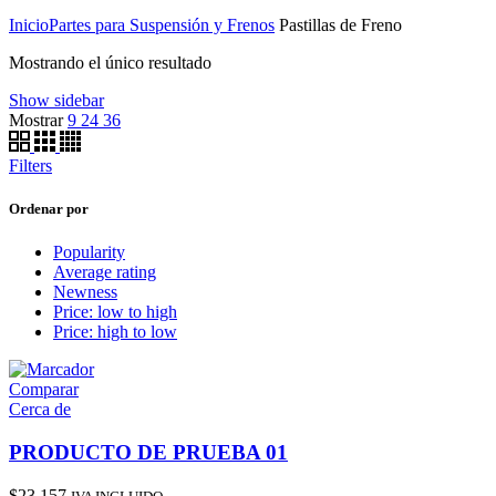
Inicio
Partes para Suspensión y Frenos
Pastillas de Freno
Mostrando el único resultado
Show sidebar
Mostrar
9
24
36
Filters
Ordenar por
Popularity
Average rating
Newness
Price: low to high
Price: high to low
Comparar
Cerca de
PRODUCTO DE PRUEBA 01
$
23.157