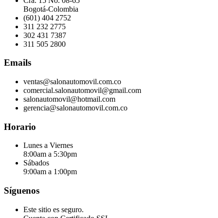
Cra. 15 No. 08-65
Bogotá-Colombia
(601) 404 2752
311 232 2775
302 431 7387
311 505 2800
Emails
ventas@salonautomovil.com.co
comercial.salonautomovil@gmail.com
salonautomovil@hotmail.com
gerencia@salonautomovil.com.co
Horario
Lunes a Viernes
8:00am a 5:30pm
Sábados
9:00am a 1:00pm
Síguenos
Este sitio es seguro.