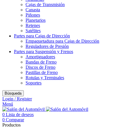
Cajas de Transmisión
Canasta
Piñones
Planetarios
Retenes
Satélites
Partes para Cajas de Dirección
Empaquetadura para Cajas de Dirección
Reguladores de Presión
Partes para Suspensión y Frenos
Amortiguadores
Bandas de Freno
Discos de Freno
Pastillas de Freno
Rotulas y Terminales
Soportes
Búsqueda
Login / Register
Menú
0
Lista de deseos
0
Comparar
Productos