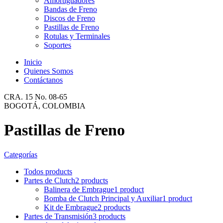
Amortiguadores
Bandas de Freno
Discos de Freno
Pastillas de Freno
Rotulas y Terminales
Soportes
Inicio
Quienes Somos
Contáctanos
CRA. 15 No. 08-65
BOGOTÁ, COLOMBIA
Pastillas de Freno
Categorías
Todos
products
Partes de Clutch
2 products
Balinera de Embrague
1 product
Bomba de Clutch Principal y Auxiliar
1 product
Kit de Embrague
2 products
Partes de Transmisión
3 products