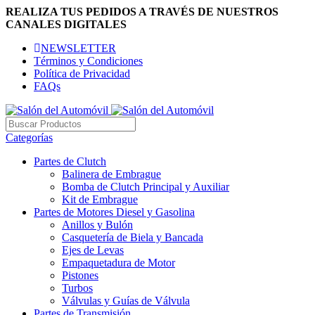
REALIZA TUS PEDIDOS A TRAVÉS DE NUESTROS
CANALES DIGITALES
NEWSLETTER
Términos y Condiciones
Política de Privacidad
FAQs
Categorías
Partes de Clutch
Balinera de Embrague
Bomba de Clutch Principal y Auxiliar
Kit de Embrague
Partes de Motores Diesel y Gasolina
Anillos y Bulón
Casquetería de Biela y Bancada
Ejes de Levas
Empaquetadura de Motor
Pistones
Turbos
Válvulas y Guías de Válvula
Partes de Transmisión