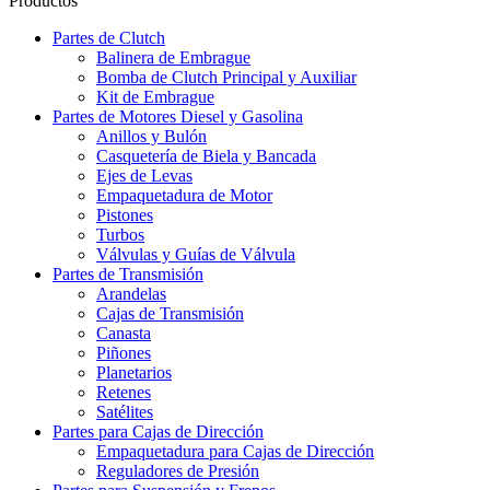
Productos
Partes de Clutch
Balinera de Embrague
Bomba de Clutch Principal y Auxiliar
Kit de Embrague
Partes de Motores Diesel y Gasolina
Anillos y Bulón
Casquetería de Biela y Bancada
Ejes de Levas
Empaquetadura de Motor
Pistones
Turbos
Válvulas y Guías de Válvula
Partes de Transmisión
Arandelas
Cajas de Transmisión
Canasta
Piñones
Planetarios
Retenes
Satélites
Partes para Cajas de Dirección
Empaquetadura para Cajas de Dirección
Reguladores de Presión