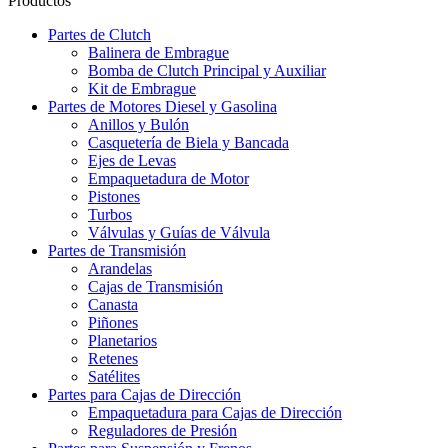
Productos
Partes de Clutch
Balinera de Embrague
Bomba de Clutch Principal y Auxiliar
Kit de Embrague
Partes de Motores Diesel y Gasolina
Anillos y Bulón
Casquetería de Biela y Bancada
Ejes de Levas
Empaquetadura de Motor
Pistones
Turbos
Válvulas y Guías de Válvula
Partes de Transmisión
Arandelas
Cajas de Transmisión
Canasta
Piñones
Planetarios
Retenes
Satélites
Partes para Cajas de Dirección
Empaquetadura para Cajas de Dirección
Reguladores de Presión