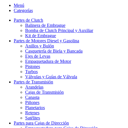
Menú
Categorías
Partes de Clutch
Balinera de Embrague
Bomba de Clutch Principal y Auxiliar
Kit de Embrague
Partes de Motores Diesel y Gasolina
Anillos y Bulón
Casquetería de Biela y Bancada
Ejes de Levas
Empaquetadura de Motor
Pistones
Turbos
Válvulas y Guías de Válvula
Partes de Transmisión
Arandelas
Cajas de Transmisión
Canasta
Piñones
Planetarios
Retenes
Satélites
Partes para Cajas de Dirección