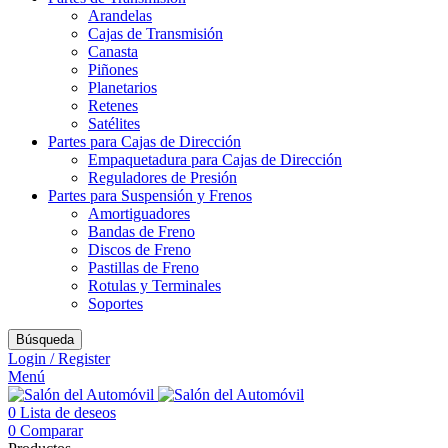
Arandelas
Cajas de Transmisión
Canasta
Piñones
Planetarios
Retenes
Satélites
Partes para Cajas de Dirección
Empaquetadura para Cajas de Dirección
Reguladores de Presión
Partes para Suspensión y Frenos
Amortiguadores
Bandas de Freno
Discos de Freno
Pastillas de Freno
Rotulas y Terminales
Soportes
Búsqueda
Login / Register
Menú
0
Lista de deseos
0
Comparar